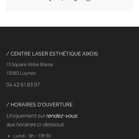
/ CENTRE LASER ESTHÉTIQUE AIXOIS
13 Square Abbé Blaise
13080 Luynes
04 42 61 83 97
/ HORAIRES D'OUVERTURE
Uniquement sur
rendez-vous
,
aux horaires ci-dessous.
Lundi : 9h – 13h30